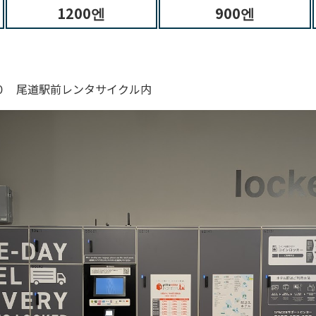
1200엔
900엔
０ 尾道駅前レンタサイクル内