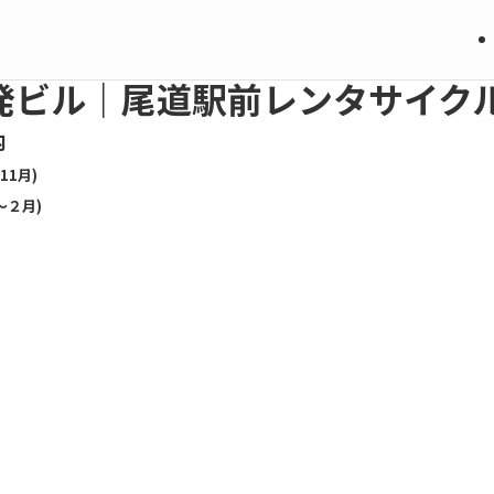
発ビル｜尾道駅前レンタサイク
内
〜11月)
〜２月)