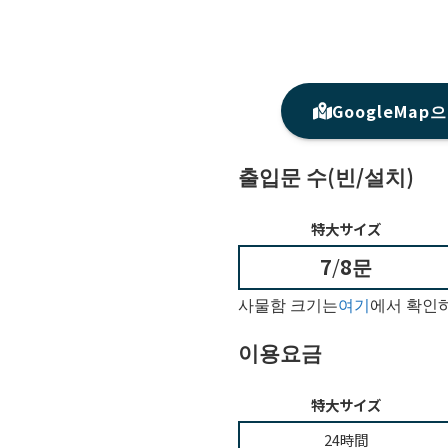
GoogleMa
출입문 수(빈/설치)
特大サイズ
7
/
8문
사물함 크기는
여기
에서 확인
이용요금
特大サイズ
24時間