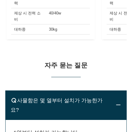
력
력
제상 시 전력 소
40/40w
제상 시 전력
비
비
대하중
30kg
대하중
자주 묻는 질문
사물함은 몇 열부터 설치가 가능한가
요?