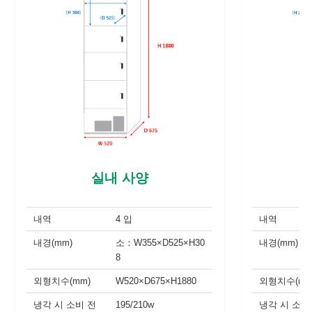
실내 사양
내역
4 입
내역
내경(mm)
소：W355×D525×H30
내경(mm)
8
외형치수(mm)
W520×D675×H1880
외형치수(mm
냉각 시 소비 전
195/210w
냉각 시 소비