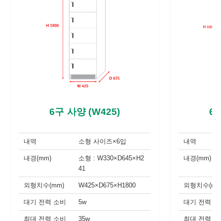
6구 사양 (W425)
6
내역
소형 사이즈×6입
내역
내경(mm)
소형 : W330×D645×H2
내경(mm)
41
외형치수(mm)
W425×D675×H1800
외형치수(mm
대기 전력 소비
5w
대기 전력 소
최대 전력 소비
35w
최대 전력 소