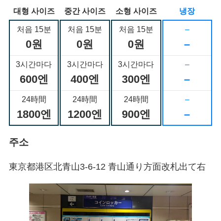
대형 사이즈
중간 사이즈
소형 사이즈
냉장
처음 15분
처음 15분
처음 15분
–
0원
0원
0원
–
3시간마다
3시간마다
3시간마다
–
600엔
400엔
300엔
–
24時間
24時間
24時間
–
1800엔
1200엔
900엔
–
주소
東京都港区北青山3-6-12 青山通り方面改札出て右