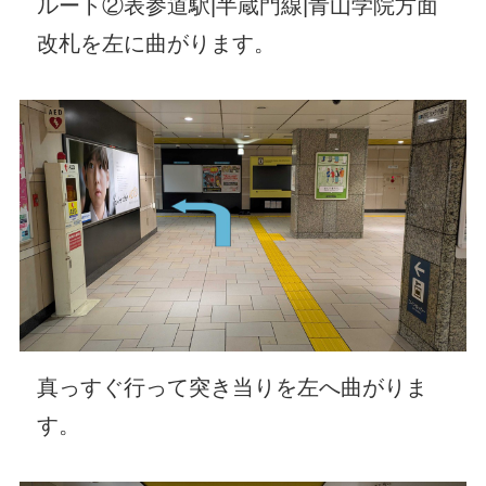
ルート②表参道駅|半蔵門線|青山学院方面
改札を左に曲がります。
真っすぐ行って突き当りを左へ曲がりま
す。