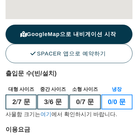
GoogleMap으로 내비게이션 시작
SPACER 앱으로 예약하기
출입문 수(빈/설치)
대형 사이즈
중간 사이즈
소형 사이즈
냉장
2
/
7 문
3
/
6 문
0
/
7 문
0
/
0 문
사물함 크기는
여기
에서 확인하시기 바랍니다.
이용요금