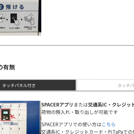
の有無
タッチパネル付き
タッチ
SPACERアプリ
または
交通系IC・クレジット
荷物の預入れ・取り出しが可能です
SPACERアプリでの使い方は
こちら
交通系IC・クレジットカード・PiTaPaで