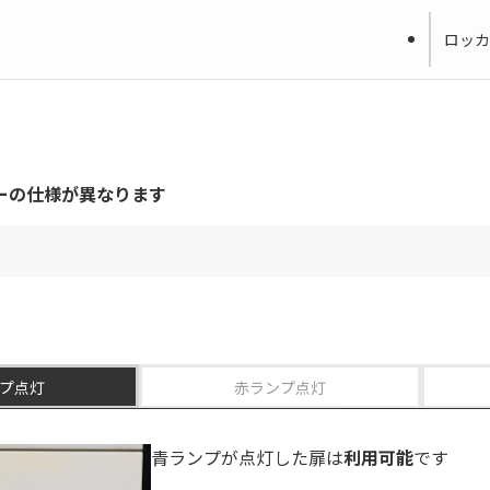
ロッカ
ーの仕様が異なります
プ点灯
赤ランプ点灯
青ランプが点灯した扉は
利用可能
です