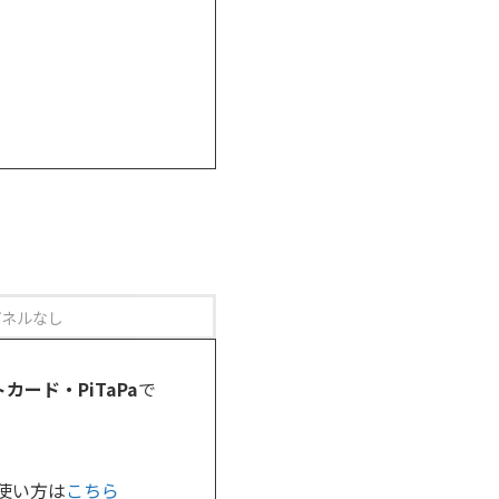
パネルなし
カード・PiTaPa
で
の使い方は
こちら