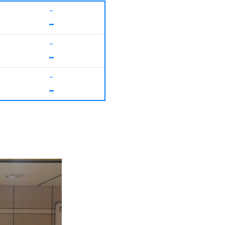
–
–
–
–
–
–