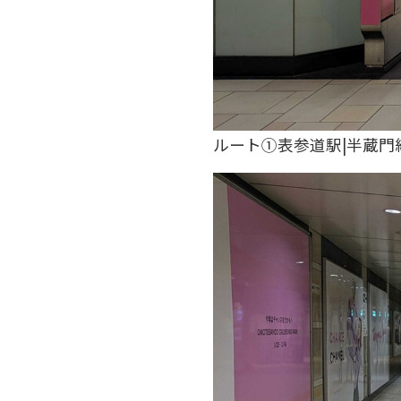
ルート①表参道駅|半蔵門