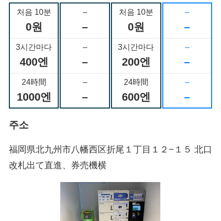
처음 10분
–
처음 10분
–
0원
–
0원
–
3시간마다
–
3시간마다
–
400엔
–
200엔
–
24時間
–
24時間
–
1000엔
–
600엔
–
주소
福岡県北九州市八幡西区折尾１丁目１２−１５ 北口
改札出て直進、券売機横