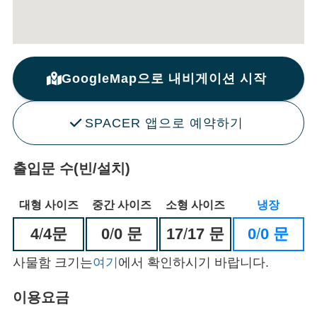
GoogleMap으로 내비게이션 시작
SPACER 앱으로 예약하기
출입문 수(빈/설치)
대형 사이즈
중간 사이즈
소형 사이즈
냉장
4
/
4문
0
/
0 문
17
/
17 문
0
/
0 문
사물함 크기는
여기
에서 확인하시기 바랍니다.
이용요금