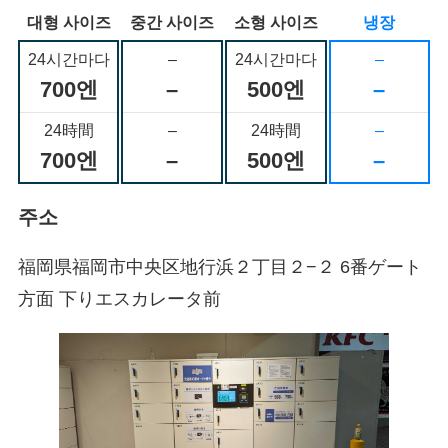
대형 사이즈
중간 사이즈
소형 사이즈
냉장
24시간마다
–
24시간마다
–
700엔
–
500엔
–
24時間
–
24時間
–
700엔
–
500엔
–
주소
福岡県福岡市中央区地行浜２丁目２−２ 6番ゲート
方面 下りエスカレータ前