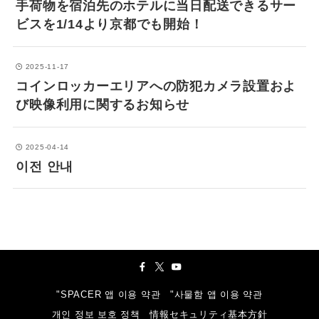
手荷物を宿泊先のホテルに当日配送できるサー
ビスを1/14より京都でも開始！
2025-11-17
コインロッカーエリアへの防犯カメラ設置およ
び映像利用に関するお知らせ
2025-04-14
이전 안내
"SPACER 앱 이용 약관
"사물함 앱 이용 약관
개인 정보 보호 정책
情報セキュリティ基本方針