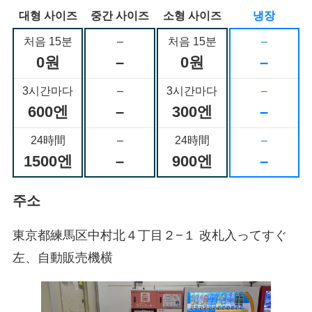
대형 사이즈
중간 사이즈
소형 사이즈
냉장
처음 15분
–
처음 15분
–
0원
–
0원
–
3시간마다
–
3시간마다
–
600엔
–
300엔
–
24時間
–
24時間
–
1500엔
–
900엔
–
주소
東京都練馬区中村北４丁目２−１ 改札入ってすぐ
左、自動販売機横