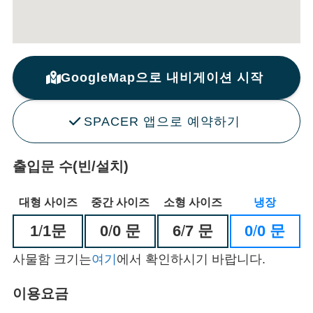
GoogleMap으로 내비게이션 시작
SPACER 앱으로 예약하기
출입문 수(빈/설치)
대형 사이즈
중간 사이즈
소형 사이즈
냉장
1
/
1문
0
/
0 문
6
/
7 문
0
/
0 문
사물함 크기는
여기
에서 확인하시기 바랍니다.
이용요금