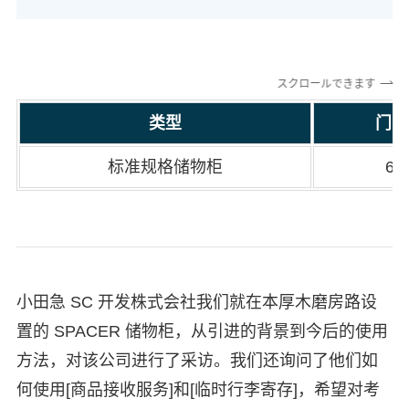
スクロールできます
类型
门的
标准规格储物柜
6 
小田急 SC 开发株式会社我们就在本厚木磨房路设
置的 SPACER 储物柜，从引进的背景到今后的使用
方法，对该公司进行了采访。我们还询问了他们如
何使用[商品接收服务]和[临时行李寄存]，希望对考