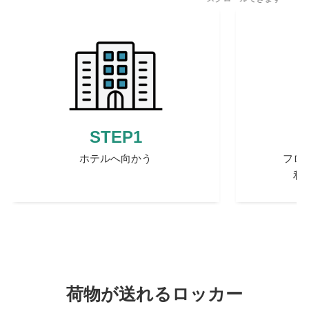
STEP1
ホテルへ向かう
フロ
あ
利
荷物が送れるロッカー