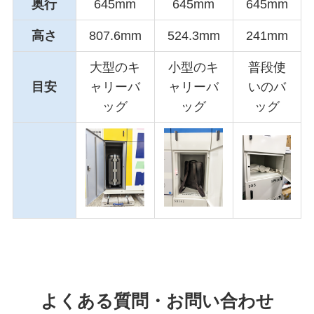
奥行
645mm
645mm
645mm
高さ
807.6mm
524.3mm
241mm
大型のキ
小型のキ
普段使
目安
ャリーバ
ャリーバ
いのバ
ッグ
ッグ
ッグ
よくある質問・お問い合わせ