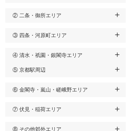
②
二条・御所エリア
③
四条・河原町エリア
④
清水・祇園・銀閣寺エリア
⑤
京都駅周辺
⑥
金閣寺・嵐山・嵯峨野エリア
⑦
伏見・稲荷エリア
⑧
その他郊外エリア