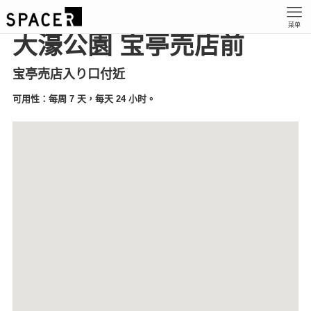
菜单
大濠公園 宝亭売店前
宝亭売店入り口付近
可用性：每周 7 天，每天 24 小时。