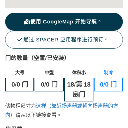
使用 GoogleMap 开始导航。
通过 SPACER 应用程序进行预订。
门的数量（空置/已安装）
大号
中型
体积小
制冷
0
/
0 门
0
/
0 门
18
/
第 18
0
/
0 门
扇门
储物柜尺寸为
这样（靠近扬声器或朝向扬声器的方
向）
请从以下链接查看。