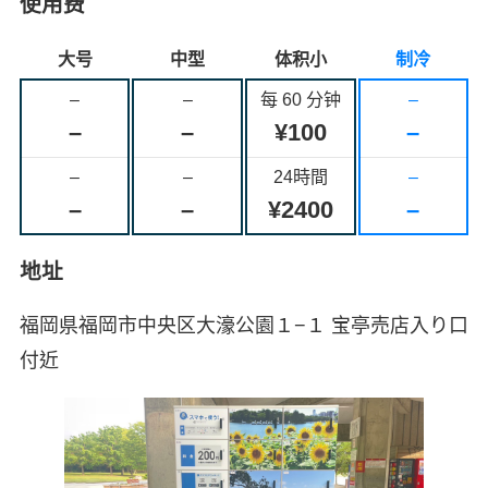
使用费
大号
中型
体积小
制冷
–
–
每 60 分钟
–
–
–
¥100
–
–
–
24時間
–
–
–
¥2400
–
地址
福岡県福岡市中央区大濠公園１−１ 宝亭売店入り口
付近