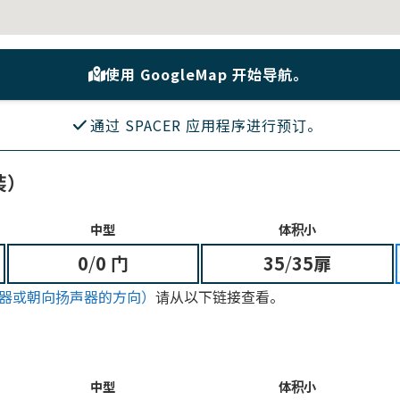
使用 GoogleMap 开始导航。
通过 SPACER 应用程序进行预订。
装）
中型
体积小
0
/
0 门
35
/
35扉
器或朝向扬声器的方向）
请从以下链接查看。
中型
体积小