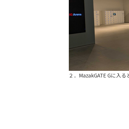
２．MazakGATE G