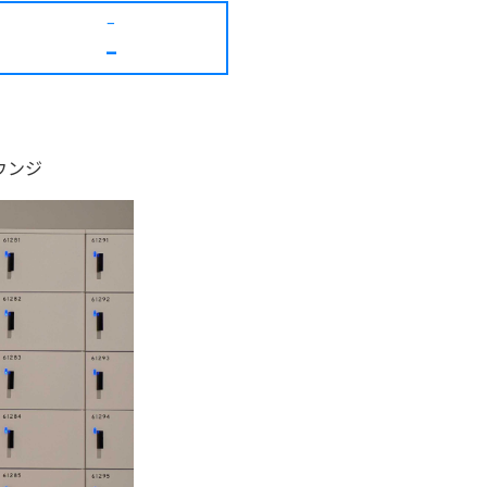
–
–
ウンジ