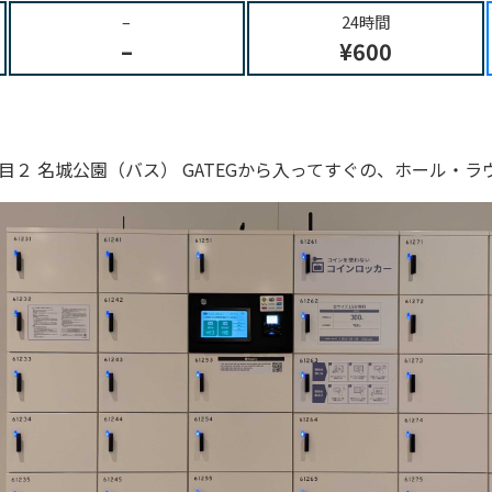
–
24時間
–
¥600
２ 名城公園（バス） GATEGから入ってすぐの、ホール・ラ