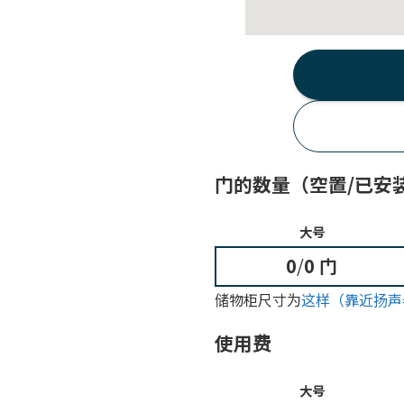
门的数量（空置/已安
大号
0
/
0 门
储物柜尺寸为
这样（靠近扬声
使用费
大号