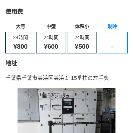
使用费
大号
中型
体积小
制冷
24時間
24時間
24時間
–
¥800
¥600
¥500
–
地址
千葉県千葉市美浜区美浜１ 15番柱の左手奥