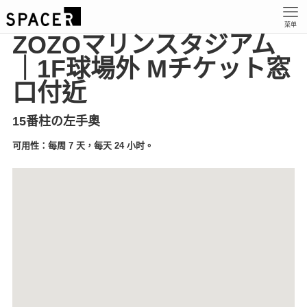
菜单
ZOZOマリンスタジアム
｜1F球場外 Mチケット窓
口付近
15番柱の左手奥
可用性：每周 7 天，每天 24 小时。