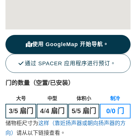
使用 GoogleMap 开始导航。
通过 SPACER 应用程序进行预订。
门的数量（空置/已安装）
大号
中型
体积小
制冷
3
/
5 扇门
4
/
4 扇门
5
/
5 扇门
0
/
0 门
储物柜尺寸为
这样（靠近扬声器或朝向扬声器的方
向）
请从以下链接查看。