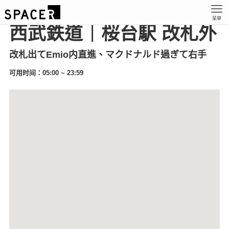
菜单
西武鉄道｜桜台駅 改札外
改札出てEmio内直進、マクドナルド過ぎて右手
可用时间：05:00 ~ 23:59