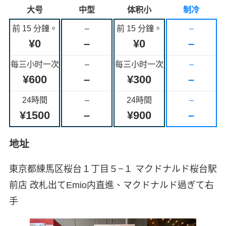
大号
中型
体积小
制冷
前 15 分鐘。
–
前 15 分鐘。
–
¥0
–
¥0
–
每三小时一次
–
每三小时一次
–
¥600
–
¥300
–
24時間
–
24時間
–
¥1500
–
¥900
–
地址
東京都練馬区桜台１丁目５−１ マクドナルド桜台駅
前店 改札出てEmio内直進、マクドナルド過ぎて右
手