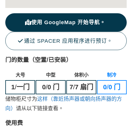
使用 GoogleMap 开始导航。
通过 SPACER 应用程序进行预订。
门的数量（空置/已安装）
大号
中型
体积小
制冷
1
/
一门
0
/
0 门
7
/
7 扇门
0
/
0 门
储物柜尺寸为
这样（靠近扬声器或朝向扬声器的方
向）
请从以下链接查看。
使用费