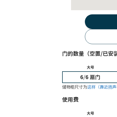
门的数量（空置/已安
大号
6
/
6 扇门
储物柜尺寸为
这样（靠近扬声
使用费
大号