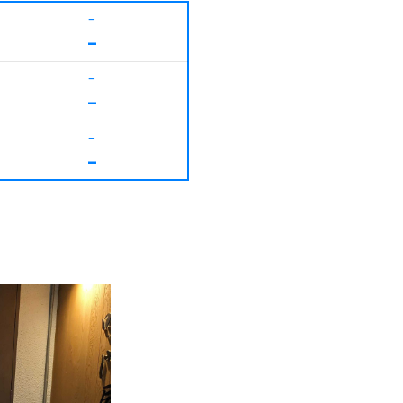
–
–
–
–
–
–