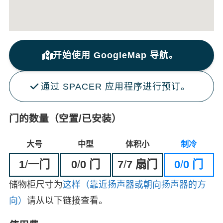
开始使用 GoogleMap 导航。
通过 SPACER 应用程序进行预订。
门的数量（空置/已安装）
大号
中型
体积小
制冷
1
/
一门
0
/
0 门
7
/
7 扇门
0
/
0 门
储物柜尺寸为
这样（靠近扬声器或朝向扬声器的方
向）
请从以下链接查看。