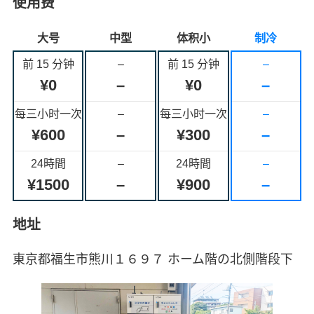
使用费
大号
中型
体积小
制冷
前 15 分钟
–
前 15 分钟
–
¥0
–
¥0
–
每三小时一次
–
每三小时一次
–
¥600
–
¥300
–
24時間
–
24時間
–
¥1500
–
¥900
–
地址
東京都福生市熊川１６９７ ホーム階の北側階段下