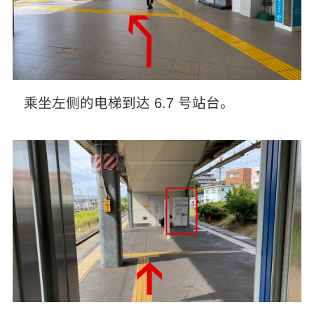
乘坐左侧的电梯到达 6.7 号站台。