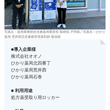
写真左：薬局業務部担当兼薬局業部長 取締役 戸羽様／写真右：ひかり
薬局 荒井西店長兼務管理薬剤師 菊池様
■導入企業様
株式会社オオノ
ひかり薬局北四番丁
ひかり薬局荒井西
ひかり薬局石巻
■
利用用途
処方薬受取り用ロッカー