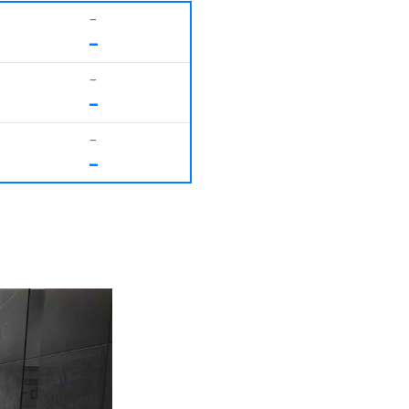
–
–
–
–
–
–