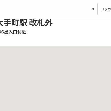
ロッカ
大手町駅 改札外
B6出入口付近