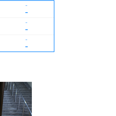
–
–
–
–
–
–