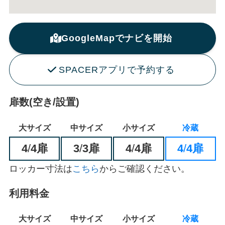
GoogleMapでナビを開始
SPACERアプリで予約する
扉数(空き/設置)
大サイズ
中サイズ
小サイズ
冷蔵
4
/
4扉
3
/
3扉
4
/
4扉
4
/
4扉
ロッカー寸法は
こちら
からご確認ください。
利用料金
大サイズ
中サイズ
小サイズ
冷蔵