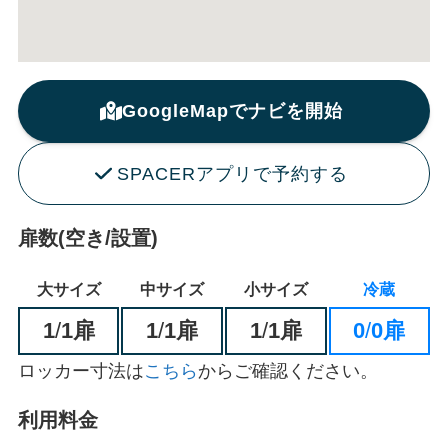
GoogleMapでナビを開始
SPACERアプリで予約する
扉数(空き/設置)
大サイズ
中サイズ
小サイズ
冷蔵
1
/
1扉
1
/
1扉
1
/
1扉
0
/
0扉
ロッカー寸法は
こちら
からご確認ください。
利用料金