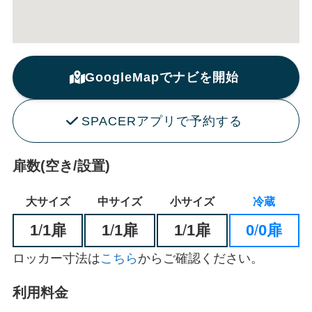
GoogleMapでナビを開始
SPACERアプリで予約する
扉数(空き/設置)
大サイズ
中サイズ
小サイズ
冷蔵
1
/
1扉
1
/
1扉
1
/
1扉
0
/
0扉
ロッカー寸法は
こちら
からご確認ください。
利用料金