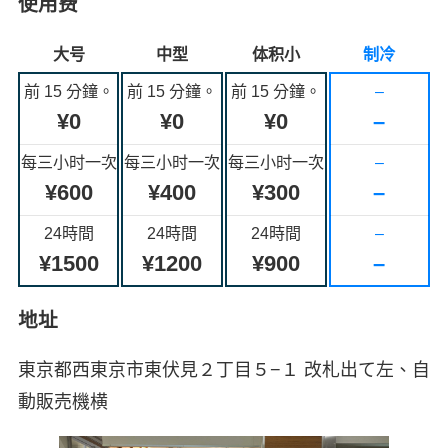
使用费
大号
中型
体积小
制冷
前 15 分鐘。
前 15 分鐘。
前 15 分鐘。
–
¥0
¥0
¥0
–
每三小时一次
每三小时一次
每三小时一次
–
¥600
¥400
¥300
–
24時間
24時間
24時間
–
¥1500
¥1200
¥900
–
地址
東京都西東京市東伏見２丁目５−１ 改札出て左、自
動販売機横