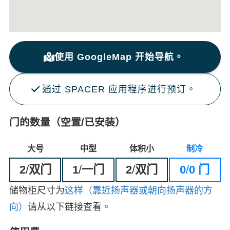
使用 GoogleMap 开始导航。
通过 SPACER 应用程序进行预订。
门的数量（空置/已安装）
大号
中型
体积小
制冷
2
/
双门
1
/
一门
2
/
双门
0
/
0 门
储物柜尺寸为
这样（靠近扬声器或朝向扬声器的方
向）
请从以下链接查看。