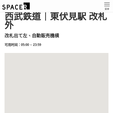
菜单
西武鉄道｜東伏見駅 改札
外
改札出て左、自動販売機横
可用时间：05:00 ~ 23:59