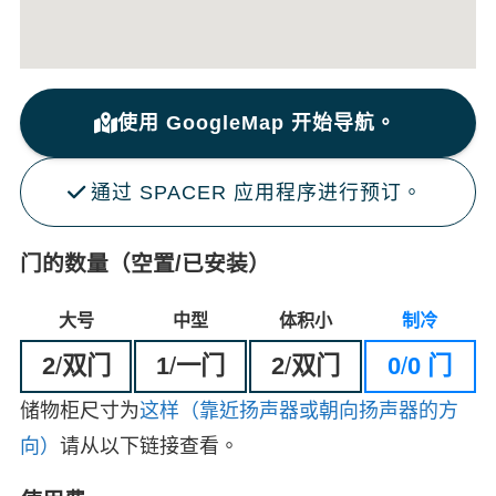
使用 GoogleMap 开始导航。
通过 SPACER 应用程序进行预订。
门的数量（空置/已安装）
大号
中型
体积小
制冷
2
/
双门
1
/
一门
2
/
双门
0
/
0 门
储物柜尺寸为
这样（靠近扬声器或朝向扬声器的方
向）
请从以下链接查看。