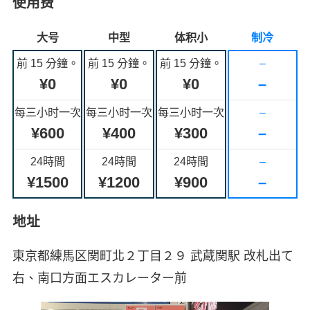
使用费
大号
中型
体积小
制冷
前 15 分鐘。
前 15 分鐘。
前 15 分鐘。
–
¥0
¥0
¥0
–
每三小时一次
每三小时一次
每三小时一次
–
¥600
¥400
¥300
–
24時間
24時間
24時間
–
¥1500
¥1200
¥900
–
地址
東京都練馬区関町北２丁目２９ 武蔵関駅 改札出て
右、南口方面エスカレーター前