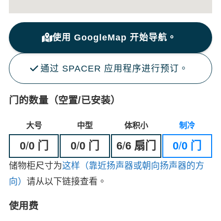
使用 GoogleMap 开始导航。
通过 SPACER 应用程序进行预订。
门的数量（空置/已安装）
大号
中型
体积小
制冷
0
/
0 门
0
/
0 门
6
/
6 扇门
0
/
0 门
储物柜尺寸为
这样（靠近扬声器或朝向扬声器的方
向）
请从以下链接查看。
使用费