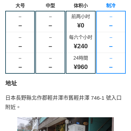
大号
中型
体积小
制冷
–
–
前两小时
–
–
–
¥0
–
–
–
每六个小时
–
–
–
¥240
–
–
–
24時間
–
–
–
¥960
–
地址
日本長野縣北作郡輕井澤市舊輕井澤 746-1 號入口
附近。