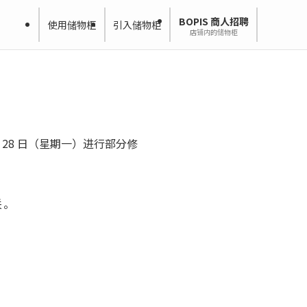
BOPIS 商人招聘
使用储物柜
引入储物柜
店铺内的储物柜
 月 28 日（星期一）进行部分修
关。