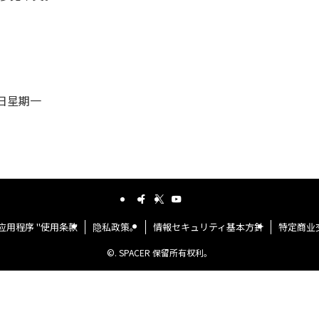
8 日星期一
应用程序 "使用条款
隐私政策。
情報セキュリティ基本方針
特定商业
©.
SPACER 保留所有权利。