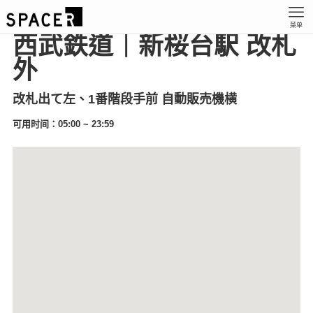
菜单
西武鉄道｜新桜台駅 改札
外
改札出て左、1番階段手前 自動販売機横
可用时间：05:00 ~ 23:59