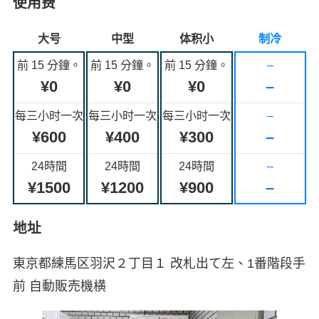
使用费
大号
中型
体积小
制冷
前 15 分鐘。
前 15 分鐘。
前 15 分鐘。
–
¥0
¥0
¥0
–
每三小时一次
每三小时一次
每三小时一次
–
¥600
¥400
¥300
–
24時間
24時間
24時間
–
¥1500
¥1200
¥900
–
地址
東京都練馬区羽沢２丁目１ 改札出て左、1番階段手
前 自動販売機横