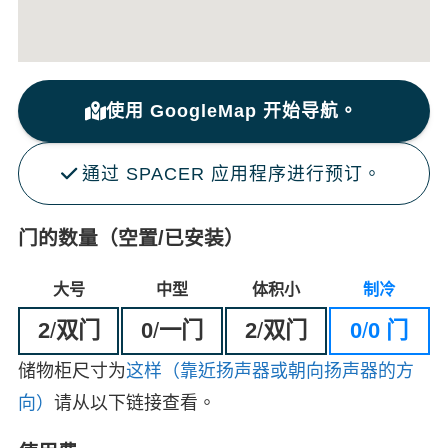
使用 GoogleMap 开始导航。
通过 SPACER 应用程序进行预订。
门的数量（空置/已安装）
大号
中型
体积小
制冷
2
/
双门
0
/
一门
2
/
双门
0
/
0 门
储物柜尺寸为
这样（靠近扬声器或朝向扬声器的方
向）
请从以下链接查看。