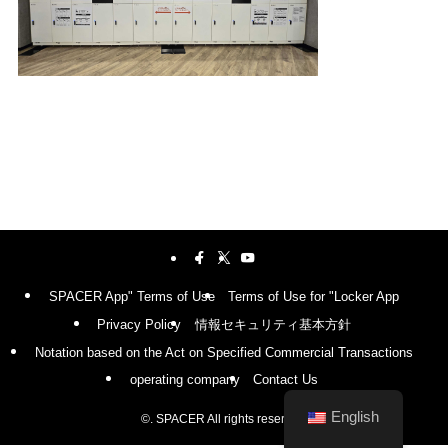
SPACER App" Terms of Use
Terms of Use for "Locker App
Privacy Policy
情報セキュリティ基本方針
Notation based on the Act on Specified Commercial Transactions
operating company
Contact Us
English
©.
SPACER All rights reserved.